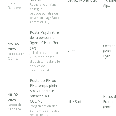
Vetraz-Monthoux
- Rhôn
Lucie
Recherche un /une
Alp...
Bussière
collègue
pédopsychiatre ou
psychiatre agréable
et motivé(e) ,...
Poste Psychiatrie
de la personne
âgée - CH du Gers
12-02-
Occitan
(32)
2025
Auch
(Midi
Je libère au 1er mai
Dr BOUCLY
Pyré...
2025 mon poste
Cléme...
d'assistante dans le
service de
Psychogériat...
Poste de PH ou
PHc temps plein -
59G21 secteur
10-02-
rattaché au
Hauts 
2025
CCOMS
Lille Sud
France
Déborah
L’organisation des
(Nor...
Sebbane
soins mise en place
respecte les