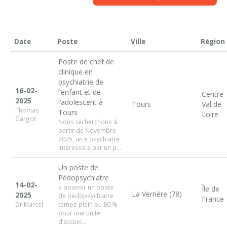
Date
Poste
Ville
Région
Poste de chef de
clinique en
psychiatrie de
16-02-
l’enfant et de
Centre-
2025
l’adolescent à
Tours
Val de
Thomas
Tours
Loire
Gargot
Nous recherchons à
partir de Novembre
2025, un.e psychiatre
intéressé.e par un p...
Un poste de
Pédopsychiatre
14-02-
a pouvoir un poste
Île de
La Verrière (78)
2025
de pédopsychiatre
France
Dr Marcel
temps plein ou 80 %
pour une unité
d’accuei...