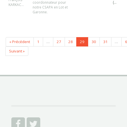
(...
coordonnateur pour
KARKAC...
notre CSAPA en Lot et
Garonne.
« Précédent
1
…
27
28
29
30
31
…
Suivant »