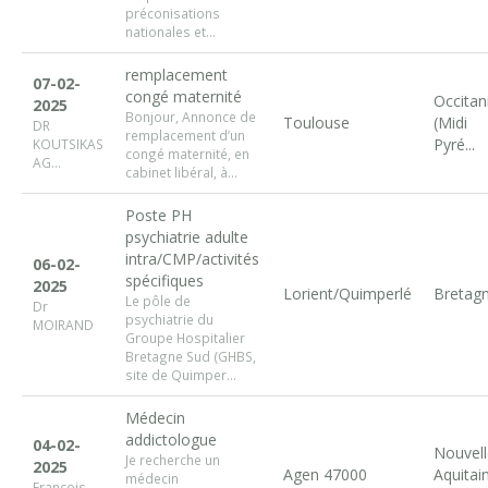
préconisations
nationales et...
remplacement
07-02-
congé maternité
Occitan
2025
Bonjour, Annonce de
Toulouse
(Midi
DR
remplacement d’un
Pyré...
KOUTSIKAS
congé maternité, en
AG...
cabinet libéral, à...
Poste PH
psychiatrie adulte
intra/CMP/activités
06-02-
spécifiques
2025
Lorient/Quimperlé
Bretag
Le pôle de
Dr
psychiatrie du
MOIRAND
Groupe Hospitalier
Bretagne Sud (GHBS,
site de Quimper...
Médecin
addictologue
04-02-
Nouvell
Je recherche un
2025
Agen 47000
Aquitai
médecin
François