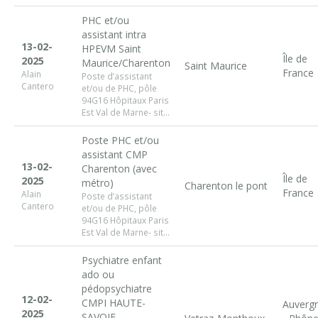
PHC et/ou
assistant intra
13-02-
HPEVM Saint
Île de
2025
Maurice/Charenton
Saint Maurice
France
Alain
Poste d’assistant
Cantero
et/ou de PHC, pôle
94G16 Hôpitaux Paris
Est Val de Marne- sit...
Poste PHC et/ou
assistant CMP
13-02-
Charenton (avec
Île de
2025
métro)
Charenton le pont
France
Alain
Poste d’assistant
Cantero
et/ou de PHC, pôle
94G16 Hôpitaux Paris
Est Val de Marne- sit...
Psychiatre enfant
ado ou
pédopsychiatre
12-02-
CMPI HAUTE-
Auverg
2025
SAVOIE