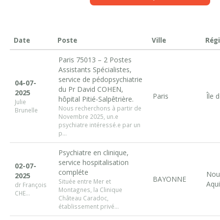
Date
Poste
Ville
Rég
Paris 75013 – 2 Postes
Assistants Spécialistes,
service de pédopsychiatrie
04-07-
du Pr David COHEN,
2025
Paris
Île 
hôpital Pitié-Salpêtrière.
Julie
Nous recherchons à partir de
Brunelle
Novembre 2025, un.e
psychiatre intéressé.e par un
p...
Psychiatre en clinique,
service hospitalisation
02-07-
compléte
Nou
2025
BAYONNE
Située entre Mer et
Aquit
dr François
Montagnes, la Clinique
CHE...
Château Caradoc,
établissement privé...