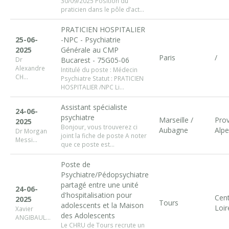
30/09/2025 Position du
praticien dans le pôle d’act...
PRATICIEN HOSPITALIER
25-06-
-NPC - Psychiatrie
2025
Générale au CMP
Paris
/
Dr
Bucarest - 75G05-06
Alexandre
Intitulé du poste : Médecin
CH...
Psychiatre Statut : PRATICIEN
HOSPITALIER /NPC Li...
Assistant spécialiste
24-06-
psychiatre
Marseille /
Pro
2025
Bonjour, vous trouverez ci
Aubagne
Alpe
Dr Morgan
joint la fiche de poste A noter
Messi...
que ce poste est...
Poste de
Psychiatre/Pédopsychiatre
partagé entre une unité
24-06-
d'hospitalisation pour
Cent
2025
Tours
adolescents et la Maison
Loir
Xavier
des Adolescents
ANGIBAUL...
Le CHRU de Tours recrute un