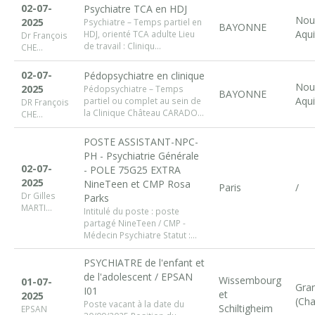
02-07-
Psychiatre TCA en HDJ
Nou
2025
Psychiatre – Temps partiel en
BAYONNE
Aquit
HDJ, orienté TCA adulte Lieu
Dr François
de travail : Cliniqu...
CHE...
02-07-
Pédopsychiatre en clinique
Nou
2025
Pédopsychiatre – Temps
BAYONNE
Aquit
partiel ou complet au sein de
DR François
la Clinique Château CARADO...
CHE...
POSTE ASSISTANT-NPC-
PH - Psychiatrie Générale
02-07-
- POLE 75G25 EXTRA
2025
NineTeen et CMP Rosa
Paris
/
Dr Gilles
Parks
MARTI...
Intitulé du poste : poste
partagé NineTeen / CMP -
Médecin Psychiatre Statut :...
PSYCHIATRE de l'enfant et
de l'adolescent / EPSAN
Wissembourg
01-07-
Gran
I01
et
2025
(Cha
Poste vacant à la date du
Schiltigheim
EPSAN