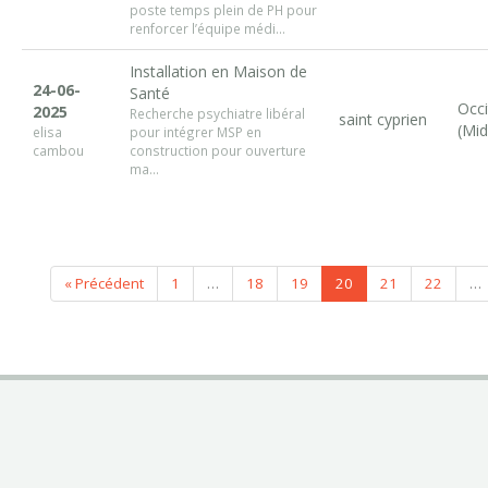
poste temps plein de PH pour
renforcer l’équipe médi...
Installation en Maison de
24-06-
Santé
Occi
2025
Recherche psychiatre libéral
saint cyprien
(Mid
elisa
pour intégrer MSP en
cambou
construction pour ouverture
ma...
« Précédent
1
…
18
19
20
21
22
…