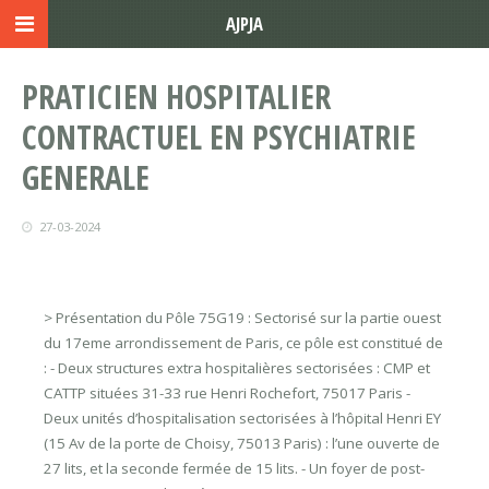
AJPJA
PRATICIEN HOSPITALIER
CONTRACTUEL EN PSYCHIATRIE
GENERALE
27-03-2024
> Présentation du Pôle 75G19 : Sectorisé sur la partie ouest
du 17eme arrondissement de Paris, ce pôle est constitué de
: - Deux structures extra hospitalières sectorisées : CMP et
CATTP situées 31-33 rue Henri Rochefort, 75017 Paris -
Deux unités d’hospitalisation sectorisées à l’hôpital Henri EY
(15 Av de la porte de Choisy, 75013 Paris) : l’une ouverte de
27 lits, et la seconde fermée de 15 lits. - Un foyer de post-