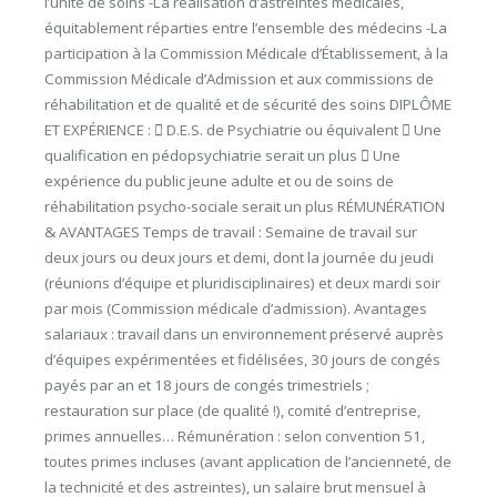
l’unité de soins -La réalisation d’astreintes médicales,
équitablement réparties entre l’ensemble des médecins -La
participation à la Commission Médicale d’Établissement, à la
Commission Médicale d’Admission et aux commissions de
réhabilitation et de qualité et de sécurité des soins DIPLÔME
ET EXPÉRIENCE :  D.E.S. de Psychiatrie ou équivalent  Une
qualification en pédopsychiatrie serait un plus  Une
expérience du public jeune adulte et ou de soins de
réhabilitation psycho-sociale serait un plus RÉMUNÉRATION
& AVANTAGES Temps de travail : Semaine de travail sur
deux jours ou deux jours et demi, dont la journée du jeudi
(réunions d’équipe et pluridisciplinaires) et deux mardi soir
par mois (Commission médicale d’admission). Avantages
salariaux : travail dans un environnement préservé auprès
d’équipes expérimentées et fidélisées, 30 jours de congés
payés par an et 18 jours de congés trimestriels ;
restauration sur place (de qualité !), comité d’entreprise,
primes annuelles… Rémunération : selon convention 51,
toutes primes incluses (avant application de l’ancienneté, de
la technicité et des astreintes), un salaire brut mensuel à